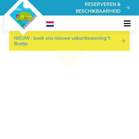
NIEUW : boek ons nieuwe vakantiewoning 't Boetje
RESERVEREN &
BESCHIKBAARHEID
NIEUW : boek ons nieuwe vakantiewoning 't
Boetje