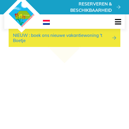
NIEUW : boek ons nieuwe vakantiewoning 't Boetje
RESERVEREN &
BESCHIKBAARHEID
NIEUW : boek ons nieuwe vakantiewoning 't
Boetje