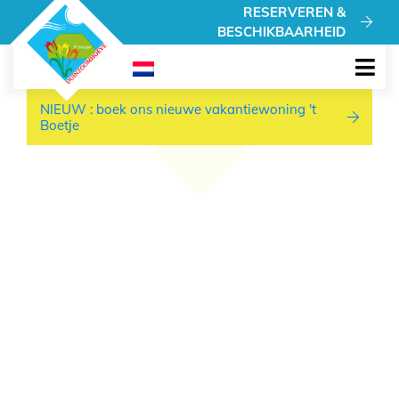
NIEUW : boek ons nieuwe vakantiewoning 't Boetje
RESERVEREN &
BESCHIKBAARHEID
NIEUW : boek ons nieuwe vakantiewoning 't
Boetje