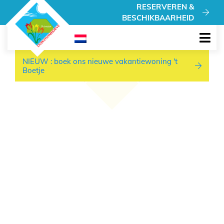
NIEUW : boek ons nieuwe vakantiewoning 't Boetje
RESERVEREN &
BESCHIKBAARHEID
NIEUW : boek ons nieuwe vakantiewoning 't
Boetje