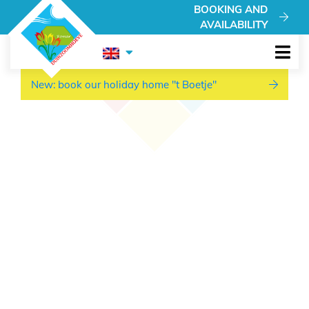
New: book our holiday home "t Boetje"
BOOKING AND
AVAILABILITY
New: book our holiday home "t Boetje"