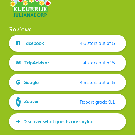
Reviews
Facebook
4,6 stars out of 5
TripAdvisor
4 stars out of 5
Google
4,5 stars out of 5
Zoover
Report grade 9.1
Discover what guests are saying